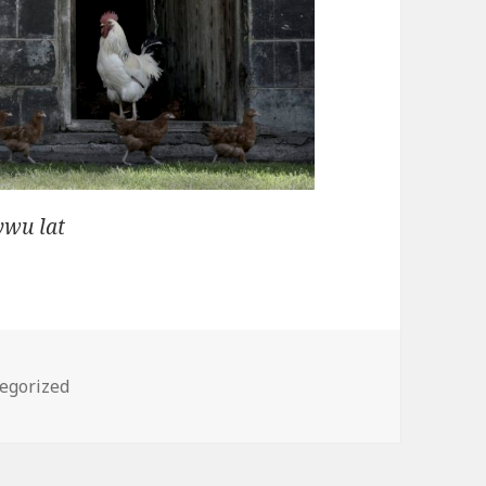
wu lat
orie
egorized