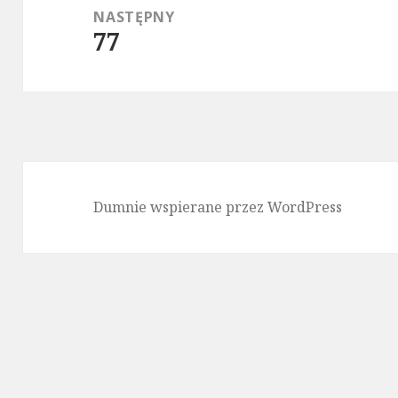
NASTĘPNY
77
Następny
wpis:
Dumnie wspierane przez WordPress