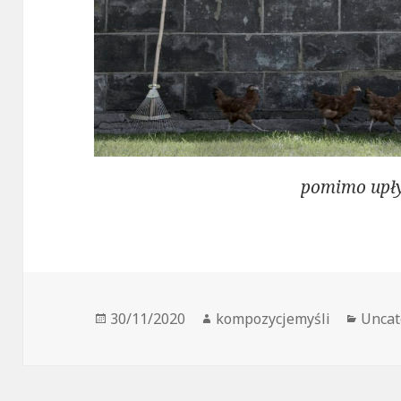
pomimo upły
Data
Autor
Kateg
30/11/2020
kompozycjemyśli
Uncat
publikacji