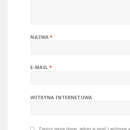
NAZWA
*
E-MAIL
*
WITRYNA INTERNETOWA
Zapisz moje dane, adres e-mail i witrynę