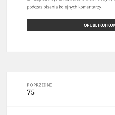
podczas pisania kolejnych komentarzy.
Nawigacja
wpisu
POPRZEDNI
75
Poprzedni
wpis: