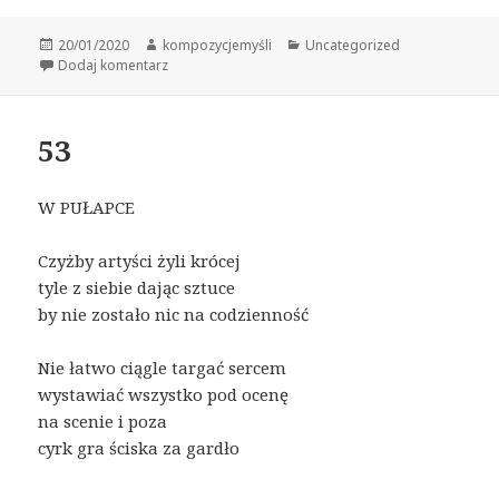
Data
Autor
Kategorie
20/01/2020
kompozycjemyśli
Uncategorized
publikacji
do 54
Dodaj komentarz
53
W PUŁAPCE
Czyżby artyści żyli krócej
tyle z siebie dając sztuce
by nie zostało nic na codzienność
Nie łatwo ciągle targać sercem
wystawiać wszystko pod ocenę
na scenie i poza
cyrk gra ściska za gardło