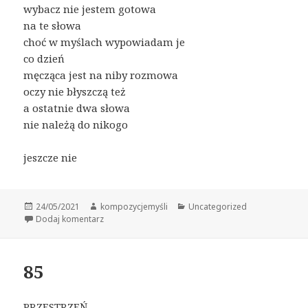
wybacz nie jestem gotowa
na te słowa
choć w myślach wypowiadam je
co dzień
męcząca jest na niby rozmowa
oczy nie błyszczą też
a ostatnie dwa słowa
nie należą do nikogo
jeszcze nie
Data
Autor
Kategorie
24/05/2021
kompozycjemyśli
Uncategorized
publikacji
do 86
Dodaj komentarz
85
PRZESTRZEŃ