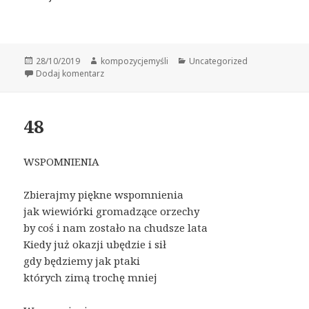
Data
Autor
Kategorie
28/10/2019
kompozycjemyśli
Uncategorized
publikacji
do 49
Dodaj komentarz
48
WSPOMNIENIA
Zbierajmy piękne wspomnienia
jak wiewiórki gromadzące orzechy
by coś i nam zostało na chudsze lata
Kiedy już okazji ubędzie i sił
gdy będziemy jak ptaki
których zimą trochę mniej