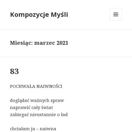
Kompozycje Myśli
MENU
I
WIDGETY
Miesiąc:
marzec 2021
83
POCHWAŁA NAIWNOŚCI
doglądać ważnych spraw
naprawić cały świat
zabiegać nieustannie o ład
chciałam ja – naiwna