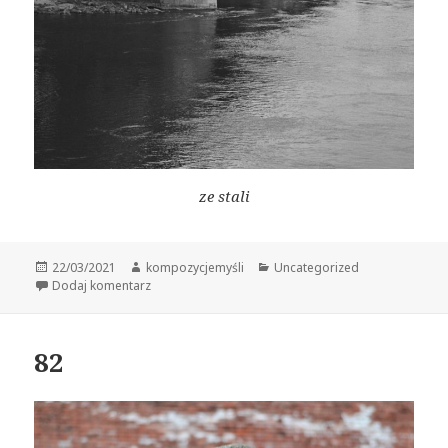
ze stali
Data
Autor
Kategorie
22/03/2021
kompozycjemyśli
Uncategorized
publikacji
do 83
Dodaj komentarz
82