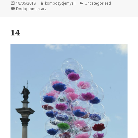
Data
Autor
Kategorie
18/06/2018
kompozycjemysli
Uncategorized
publikacji
do 15
Dodaj komentarz
14