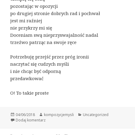
pozostając w opozycji
po drugiej stronie dobrych rad i pochwał
jest mi raźniej
nie przykrzy mi się
Doceniam swą nieprzyswajalność nadal
trzeźwo patrząc na swoje ręce
Potrzebuję przejść przez próg ironii
naczytać się cudzych myśli
i nie chcąc być odporną
przedawkować
O! To takie proste
Data
Autor
Kategorie
04/06/2018
kompozycjemysli
Uncategorized
publikacji
do 14
Dodaj komentarz