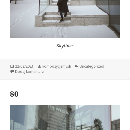
Skyliner
Data
Autor
Kategorie
22/02/2021
kompozycjemyśli
Uncategorized
publikacji
do 81
Dodaj komentarz
80