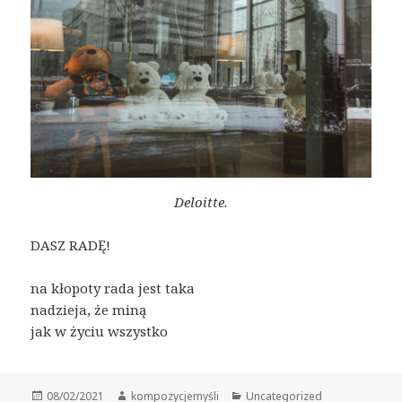
Deloitte.
DASZ RADĘ!
na kłopoty rada jest taka
nadzieja, że miną
jak w życiu wszystko
Data
Autor
Kategorie
08/02/2021
kompozycjemyśli
Uncategorized