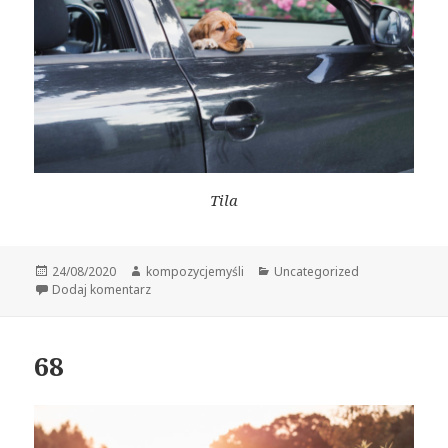
Tila
Data
Autor
Kategorie
24/08/2020
kompozycjemyśli
Uncategorized
publikacji
do 69
Dodaj komentarz
68