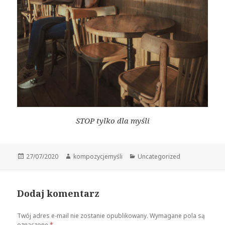
STOP tylko dla myśli
Data
Autor
Kategorie
27/07/2020
kompozycjemyśli
Uncategorized
publikacji
Dodaj komentarz
Twój adres e-mail nie zostanie opublikowany.
Wymagane pola są
oznaczone
*