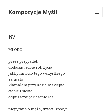
Kompozycje Myśli
MENU
I
WIDGETY
67
MŁODO
przez przypadek
dodałam sobie rok życia
jakby mi było tego wszystkiego
za mało
kłamałam przy kasie w sklepie,
ciebie i siebie
odpuszczając liczenie lat
niepytana o męża, dzieci, kredyt