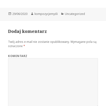
Data
Autor
Kategorie
29/06/2020
kompozycjemyśli
Uncategorized
publikacji
Dodaj komentarz
Twój adres e-mail nie zostanie opublikowany.
Wymagane pola są
oznaczone
*
KOMENTARZ