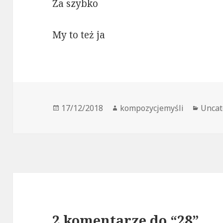
Za szybko
My to też ja
Data
Autor
Kateg
17/12/2018
kompozycjemyśli
Uncat
publikacji
2 komentarze do “28”