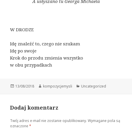
A usłyszano tu Georga Michaela
W DRODZE
Idę znaleźć to, czego nie szukam
Idę po swoje
Krok do przodu zmienia wszystko
w obu przypadkach
Data
Autor
Kategorie
13/08/2018
kompozycjemysli
Uncategorized
publikacji
Dodaj komentarz
Twój adres e-mail nie zostanie opublikowany.
Wymagane pola są
oznaczone
*