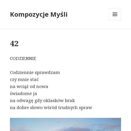
Kompozycje Myśli
MENU
I
WIDGETY
42
CODZIENNIE
Codziennie sprawdzam
czy mnie stać
na wciąż od nowa
świadome ja
na odwagę gdy oklasków brak
na dobre słowo wśród trudnych spraw