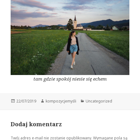
tam gdzie spokój niesie się echem
Data
Autor
Kategorie
22/07/2019
kompozycjemyśli
Uncategorized
publikacji
Dodaj komentarz
Twój adres e-mail nie zostanie opublikowany.
Wymagane pola są