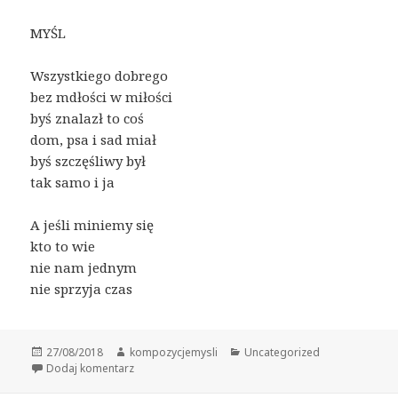
MYŚL
Wszystkiego dobrego
bez mdłości w miłości
byś znalazł to coś
dom, psa i sad miał
byś szczęśliwy był
tak samo i ja
A jeśli miniemy się
kto to wie
nie nam jednym
nie sprzyja czas
Data
Autor
Kategorie
27/08/2018
kompozycjemysli
Uncategorized
publikacji
do 20
Dodaj komentarz